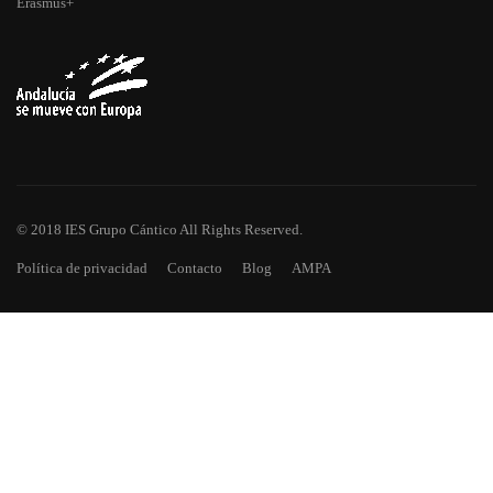
Erasmus+
© 2018 IES Grupo Cántico All Rights Reserved.
Política de privacidad
Contacto
Blog
AMPA
¿TE HAS QUEDADO CON GANAS
DE MÁS?