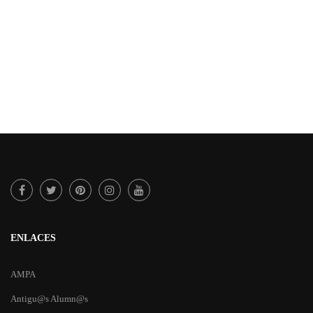
ENLACES
AMPA
Antigu@s Alumn@s