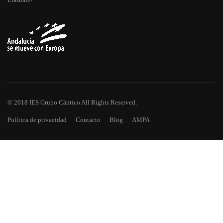
© 2018 IES Grupo Cántico All Rights Reserved.
Política de privacidad
Contacto
Blog
AMPA
¿TE HAS QUEDADO CON GANAS
DE MÁS?