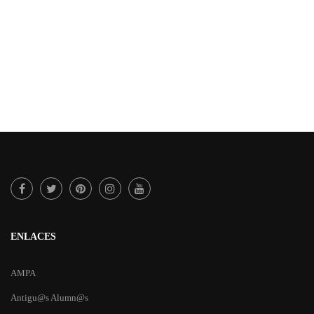
ENLACES
AMPA
Antigu@s Alumn@s