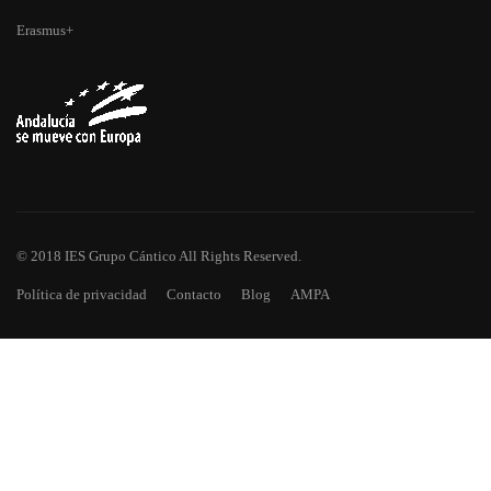
Erasmus+
© 2018 IES Grupo Cántico All Rights Reserved.
Política de privacidad
Contacto
Blog
AMPA
¿TE HAS QUEDADO CON GANAS
DE MÁS?