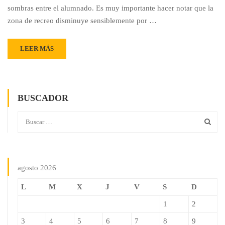
sombras entre el alumnado. Es muy importante hacer notar que la
zona de recreo disminuye sensiblemente por …
LEER MÁS
BUSCADOR
agosto 2026
L
M
X
J
V
S
D
1
2
3
4
5
6
7
8
9