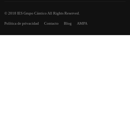
© 2018 IES Grupo Cántico All Rights Reserved.
Política de privacidad
Contacto
Blog
AMPA
¿TE HAS QUEDADO CON GANAS
DE MÁS?
Descarga todos los números de Asomadilla, nuestra revista
escolar.
EMPIEZA AHORA