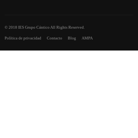
© 2018 IES Grupo Cántico All Rights Reserved.
Política de privacidad
Contacto
Blog
AMPA
¿TE HAS QUEDADO CON GANAS
DE MÁS?
Descarga todos los números de Asomadilla, nuestra revista
escolar.
EMPIEZA AHORA