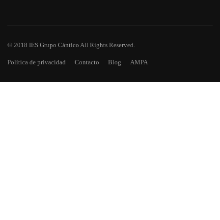
© 2018 IES Grupo Cántico All Rights Reserved.
Política de privacidad
Contacto
Blog
AMPA
¿TE HAS QUEDADO CON GANAS
DE MÁS?
Descarga todos los números de Asomadilla, nuestra revista
escolar.
EMPIEZA AHORA