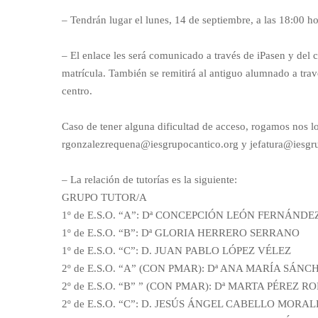
– Tendrán lugar el lunes, 14 de septiembre, a las 18:00 ho
– El enlace les será comunicado a través de iPasen y del c
matrícula. También se remitirá al antiguo alumnado a trav
centro.
Caso de tener alguna dificultad de acceso, rogamos nos l
rgonzalezrequena@iesgrupocantico.org y jefatura@iesgr
– La relación de tutorías es la siguiente:
GRUPO TUTOR/A
1º de E.S.O. “A”: Dª CONCEPCIÓN LEÓN FERNÁNDE
1º de E.S.O. “B”: Dª GLORIA HERRERO SERRANO
1º de E.S.O. “C”: D. JUAN PABLO LÓPEZ VÉLEZ
2º de E.S.O. “A” (CON PMAR): Dª ANA MARÍA SÁ
2º de E.S.O. “B” ” (CON PMAR): Dª MARTA PÉREZ 
2º de E.S.O. “C”: D. JESÚS ÁNGEL CABELLO MORAL