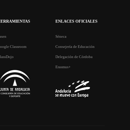
HERRAMIENTAS
ENLACES OFICIALES
asen
Séneca
oogle Classroom
Consejería de Educación
lassDojo
Delegación de Córdoba
DE MÁS?
Erasmus+
colar.