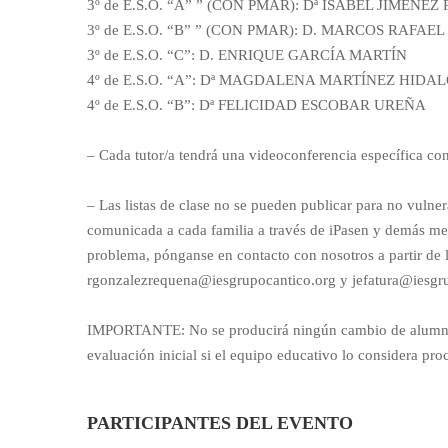
3º de E.S.O. “A” ” (CON PMAR): Dª ISABEL JIMÉNE
3º de E.S.O. “B” ” (CON PMAR): D. MARCOS RAFA
3º de E.S.O. “C”: D. ENRIQUE GARCÍA MARTÍN
4º de E.S.O. “A”: Dª MAGDALENA MARTÍNEZ HIDA
4º de E.S.O. “B”: Dª FELICIDAD ESCOBAR UREÑA
– Cada tutor/a tendrá una videoconferencia específica con
– Las listas de clase no se pueden publicar para no vulner
comunicada a cada familia a través de iPasen y demás med
problema, pónganse en contacto con nosotros a partir de l
rgonzalezrequena@iesgrupocantico.org y jefatura@iesgr
IMPORTANTE: No se producirá ningún cambio de alumnado
evaluación inicial si el equipo educativo lo considera pro
PARTICIPANTES DEL EVENTO