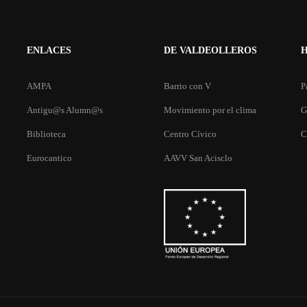
ENLACES
DE VALDEOLLEROS
AMPA
Barrio con V
P
Antigu@s Alumn@s
Movimiento por el clima
G
Biblioteca
Centro Cívico
C
S QUEDADO CON GANAS 
Eurocantico
AAVV San Acisclo
rga todos los números de Asomadilla, nuestra revista es
EMPIEZA AHORA