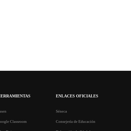
HERRAMIENTAS
ENLACES OFICIALES
asen
Séneca
oogle Classroom
Consejería de Educación