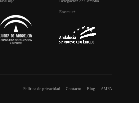
lassDojo
Delegación de Córdoba
DE MÁS?
Erasmus+
colar.
Política de privacidad
Contacto
Blog
AMPA