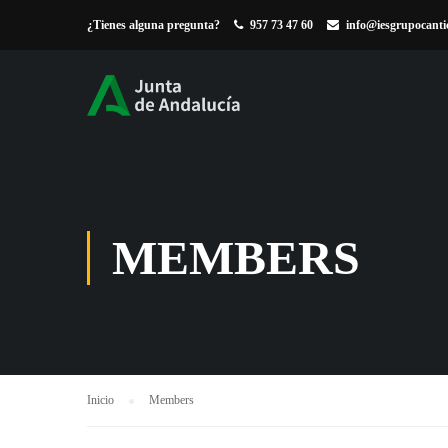
¿Tienes alguna pregunta?
957 73 47 60
info@iesgrupocanti
MEMBERS
Inicio
Members