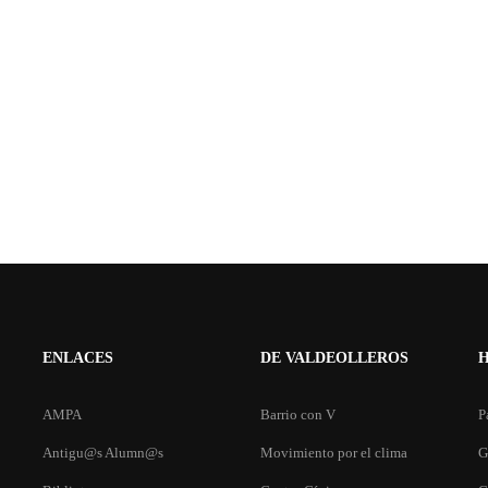
ENLACES
DE VALDEOLLEROS
AMPA
Barrio con V
P
Antigu@s Alumn@s
Movimiento por el clima
G