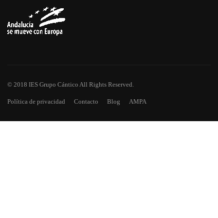
© 2018 IES Grupo Cántico All Rights Reserved.
Política de privacidad
Contacto
Blog
AMPA
¿TE HAS QUEDADO CON GANAS
DE MÁS?
Descarga todos los números de Asomadilla, nuestra revista
escolar.