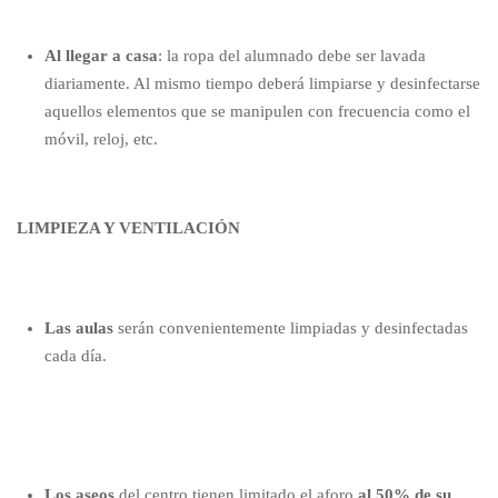
Al llegar a casa
: la ropa del alumnado debe ser lavada
diariamente. Al mismo tiempo deberá limpiarse y desinfectarse
aquellos elementos que se manipulen con frecuencia como el
móvil, reloj, etc.
LIMPIEZA Y VENTILACIÓN
Las aulas
serán convenientemente limpiadas y desinfectadas
cada día.
Los aseos
del centro tienen limitado el aforo
al 50% de su