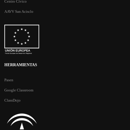
Centro Cívico
AAVV San Acisclo
HERRAMIENTAS
Pasen
Google Classroom
ClassDojo