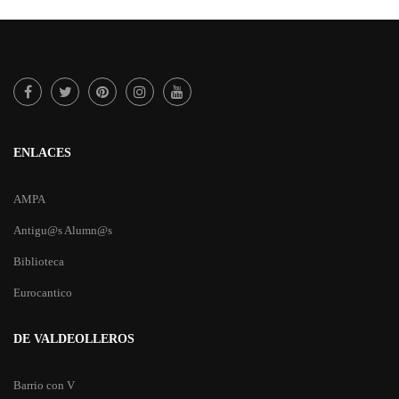
ENLACES
AMPA
Antigu@s Alumn@s
Biblioteca
Eurocantico
DE VALDEOLLEROS
Barrio con V