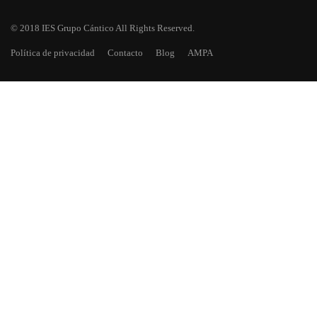
© 2018 IES Grupo Cántico All Rights Reserved.
Política de privacidad
Contacto
Blog
AMPA
¿TE HAS QUEDADO CON GANAS
DE MÁS?
Descarga todos los números de Asomadilla, nuestra revista
escolar.
EMPIEZA AHORA