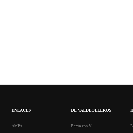
ENLACES
DE VALDEOLLEROS
AMPA
Barrio con V
P