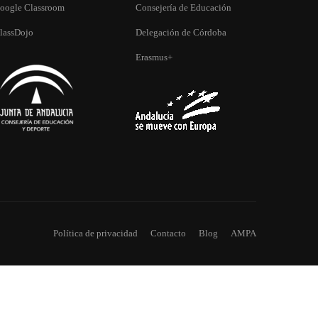
oogle Classroom
Consejería de Educación
lassDojo
Delegación de Córdoba
DE MÁS?
Erasmus+
colar.
Política de privacidad
Contacto
Blog
AMPA