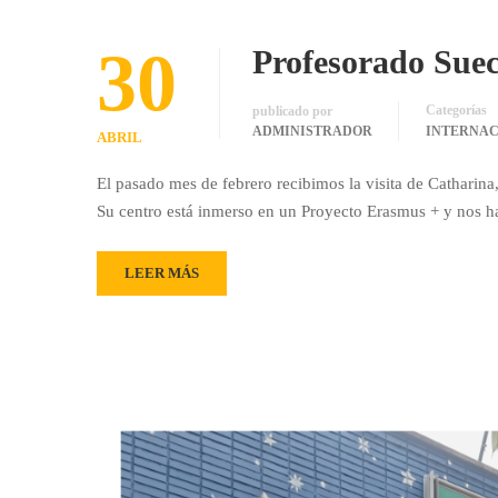
30
Profesorado Sueco
Categorías
publicado por
ADMINISTRADOR
INTERNA
ABRIL
El pasado mes de febrero recibimos la visita de Catharin
Su centro está inmerso en un Proyecto Erasmus + y nos h
LEER MÁS