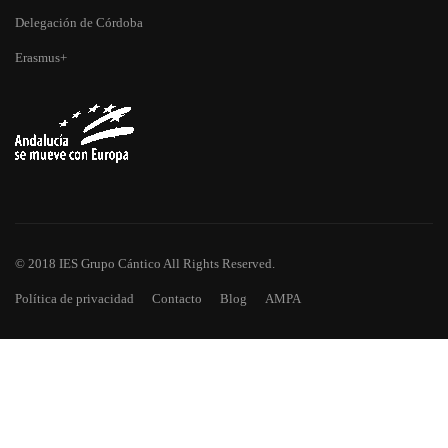
Delegación de Córdoba
Erasmus+
© 2018 IES Grupo Cántico All Rights Reserved.
Política de privacidad
Contacto
Blog
AMPA
¿TE HAS QUEDADO CON GANAS