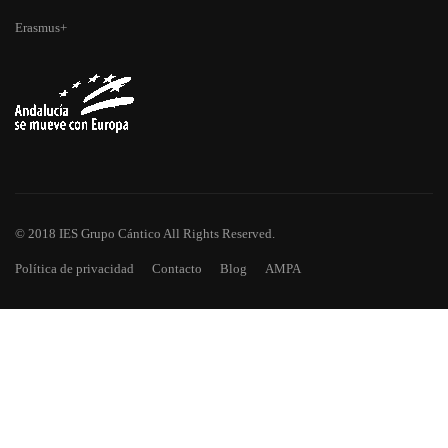
Erasmus+
© 2018 IES Grupo Cántico All Rights Reserved.
Política de privacidad
Contacto
Blog
AMPA
¿TE HAS QUEDADO CON GANAS
DE MÁS?