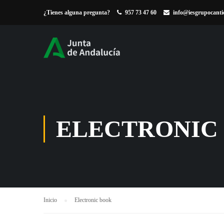
¿Tienes alguna pregunta?
957 73 47 60
info@iesgrupocanti
ELECTRONIC
Inicio
Electronic book