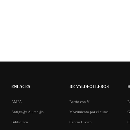
ENLACES
DE VALDEOLLEROS
AMPA
Barrio con V
P
Antigu@s Alumn@s
Movimiento por el clima
G
Biblioteca
Centro Cívico
C