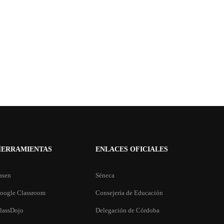
HERRAMIENTAS
ENLACES OFICIALES
asen
Séneca
oogle Classroom
Consejería de Educación
lassDojo
Delegación de Córdoba