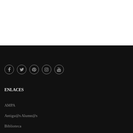
ENLACES
AMPA
Antigu@s Alumn@s
Biblioteca