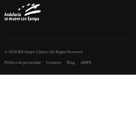
© 2018 IES Grupo Cántico All Rights Reserved.
Política de privacidad
Contacto
Blog
AMPA
¿TE HAS QUEDADO CON GANAS
DE MÁS?
Descarga todos los números de Asomadilla, nuestra revista
escolar.